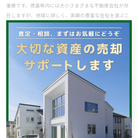
重要です。徳島県内には大小さまざまな不動産会社が存
在しますが、地域に詳しく、実績の豊富な会社を選ぶこ
とで売却プロセスがスムーズになります。徳島の特性や
市場動向を熟知している業者は、適切な販売戦略や効果
的な宣伝方法を提案でき、買い手のニーズに合った物件
紹介も期待できます。また、初回の査定や契約内容の説
明、手数料や諸費用の透明性が高い業者を選ぶことが安
心につながります。売却活動中は、定期的な報告や連絡
が受けられるかも重要なポイントであり、コミュニケー
ションが円滑な業者を選択しましょう。さらに、複数社
に査定を依頼し比較検討することで、より有利な条件で
の売却につながります。地元の不動産会社と大手のネッ
トワークを活用するハイブリッドな方法もおすすめで
す。