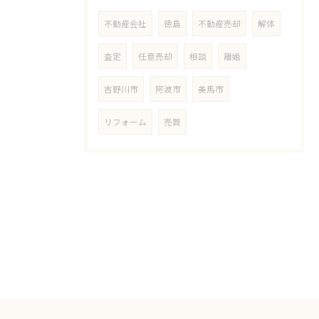
不動産会社
徳島
不動産売却
解体
査定
任意売却
相談
離婚
吉野川市
阿波市
美馬市
リフォーム
売買