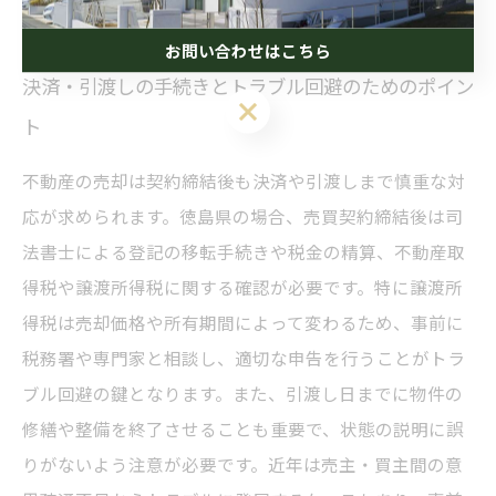
お問い合わせはこちら
決済・引渡しの手続きとトラブル回避のためのポイン
ト
不動産の売却は契約締結後も決済や引渡しまで慎重な対
応が求められます。徳島県の場合、売買契約締結後は司
法書士による登記の移転手続きや税金の精算、不動産取
得税や譲渡所得税に関する確認が必要です。特に譲渡所
得税は売却価格や所有期間によって変わるため、事前に
税務署や専門家と相談し、適切な申告を行うことがトラ
ブル回避の鍵となります。また、引渡し日までに物件の
修繕や整備を終了させることも重要で、状態の説明に誤
りがないよう注意が必要です。近年は売主・買主間の意