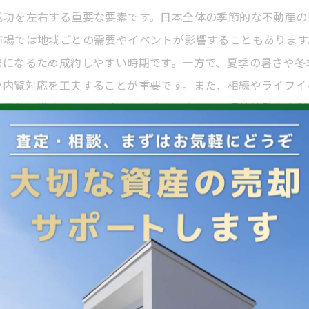
成功を左右する重要な要素です。日本全体の季節的な不動産の
市場では地域ごとの需要やイベントが影響することもあります
密になるため成約しやすい時期です。一方で、夏季の暑さや冬
や内覧対応を工夫することが重要です。また、相続やライフイ
計画的に進めることが求められます。さらに、経済情勢や金利
明です。こうした戦略的なタイミング調整により、徳島での住
産会社の選定が不可欠です。不動産会社は売却のパートナーと
ず、複数の会社に査定を依頼し、対応の丁寧さや提案内容、手
なポイントです。口コミや評判、免許の有無も確認が必要です