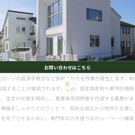
きです。価格交渉では、根拠となる市場データや住宅の評価書
を把握し積極的に情報収集することが交渉成功に繋がります。
売却に失敗しないポイントです。
の重要性
お問い合わせはこちら
引き渡しに関わる法律や手続きを正しく理解し、準備を怠らな
宅ローンの返済手続きなど多岐にわたる作業が発生します。特
相談することが推奨されます。また、固定資産税や都市計画税
は、住宅の状態を明示し、重要事項説明書を作成する義務があ
と準備をしっかりと行うことで、契約の成立から物件引き渡し
引を完了させるために、専門家の力を借りながら一つ一つ確実