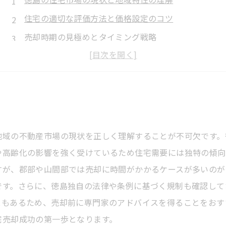
住宅の適切な評価方法と価格設定のコツ
売却時期の見極めとタイミング戦略
信頼できる不動産会社の選び方と交渉術
スムーズな売却に向けた法律手続きと準備の重要性
地域の不動産市場の現状を正しく理解することが不可欠です。
や高齢化の影響を強く受けているため住宅需要には独特の傾向
すが、郡部や山間部では売却に時間がかかるケースが多いのが
です。さらに、徳島独自の法律や条例に基づく規制も確認して
スもあるため、売却前に専門家のアドバイスを得ることをおす
宅売却成功の第一歩となります。