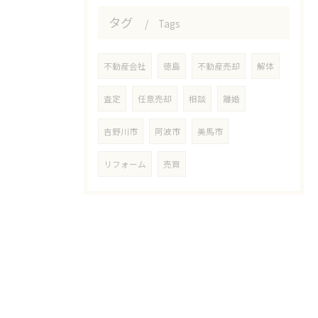
タグ
Tags
不動産会社
徳島
不動産売却
解体
査定
任意売却
相談
離婚
吉野川市
阿波市
美馬市
リフォーム
売買