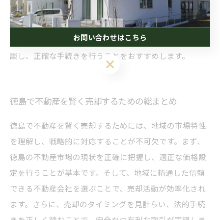
になります。また、固定資産税や譲渡所得税の制度も把
握しておくことで、税務上の負担を軽減する対策が可能
お問い合わせはこちら
です。売却後の税申告や控除適用については専門家に相
談し、正確な手続きを行うことをおすすめします。
徳島で不動産を賢く売却するための総まとめ
徳島で不動産を賢く売却するためには、地域の市場特性
を理解し、戦略的に対応することが不可欠です。まず、
徳島の不動産市場の現状を正確に把握し、適正な価格設
定を行うことが基本です。そして、地域に精通した信頼
できる不動産会社を選ぶことで、売却活動が効率化され
ます。さらに、売却のタイミングを見計らい、法的手続
きを正しく踏むことで、安全かつ有利な取引が実現しま