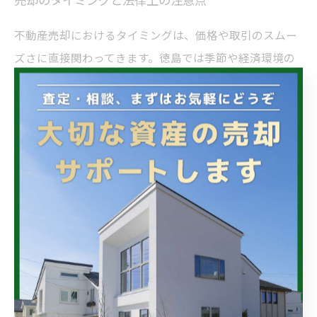
不動産売却におけるタイミングは、価格や取引のスムー
ズさに直接関わってきます。徳島では季節や経済環境の
動き、地域特有のイベントが売却のタイミングに影響を
及ぼします。一般に春先から初夏は転勤や進学などで需
要が高まりやすい時期であり、この期間を狙うことで売
却を有利に進めやすい傾向があります。逆に冬季は動き
が鈍くなるため、なるべく避けるのが賢明でしょう。さ
らに、売却にあたっては法的な側面も注意が必要です。
徳島独自ではありませんが、重要事項説明や契約書の作
成、司法書士による登記手続きなど、法令順守が義務付
けられています。特に、境界線の確定や権利関係の整理
はトラブル防止に不可欠です。売主としての義務や責任
を理解しておくことが、後の紛争や損害を防ぐポイント