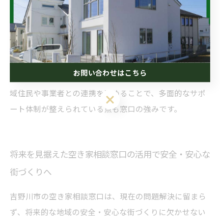
地方自治体ならではの制度や補助金案内を的確に行うこ
とで、所有者の負担を軽減し、早期の問題解消を促進し
ています。このように、地域環境に密着した窓口の存在
が吉野川市の空き家対策の中核を成し、持続可能なまち
お問い合わせはこちら
づくりに向けた基盤づくりに大きく貢献しています。地
域住民や事業者との連携を深めることで、多面的なサポ
ート体制が整えられている点も窓口の強みです。
将来を見据えた空き家相談窓口の活用で安全・安心な
街づくりへ
吉野川市の空き家相談窓口は、現在の問題解決に留まら
ず、将来的な地域の安全・安心な街づくりに欠かせない