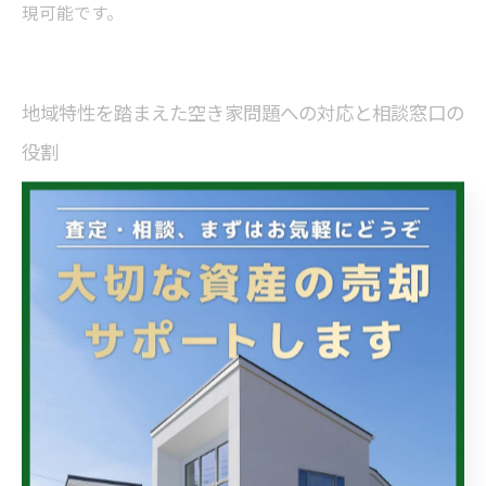
現可能です。
地域特性を踏まえた空き家問題への対応と相談窓口の
役割
吉野川市は自然豊かな環境を有しつつも、人口減少や若
年層の流出といった地域特有の課題を抱えています。こ
れにより、空き家が増加しやすい状況が続くため、地域
の特性を踏まえた効果的な対策が必要となっています。
相談窓口では、地域の不動産市場動向や地域コミュニテ
ィの状況も考慮に入れながら、空き家問題の根本的な解
決を目指しています。例えば、空き家の利活用を通して
地域資源として再生し、住民の利便性向上や新しいビジ
ネスチャンスの創出に繋げる取り組みも支援。加えて、