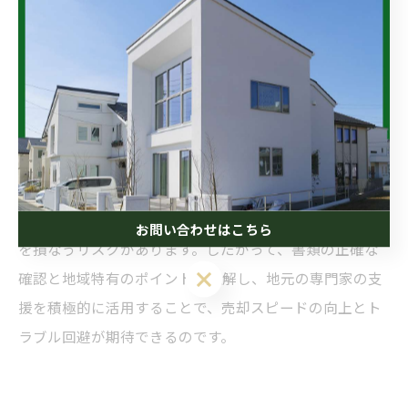
る場合もあります。さらに、徳島県の固定資産税は市町
村ごとに税率や評価方法に差異があることから、最新の
納税通知書を正確に把握し、潜在的な税負担を正しく説
明できる状態にしておくべきです。加えて、地域密着型
の不動産業者は、上記書類に関する手続きや地域の慣習
に精通しており、売却を円滑に進めるための助言を得る
ことが可能です。特に徳島では、こうした地域性を無視
して書類を準備すると、取引が長引き、買主からの信用
お問い合わせはこちら
を損なうリスクがあります。したがって、書類の正確な
確認と地域特有のポイントを理解し、地元の専門家の支
援を積極的に活用することで、売却スピードの向上とト
ラブル回避が期待できるのです。