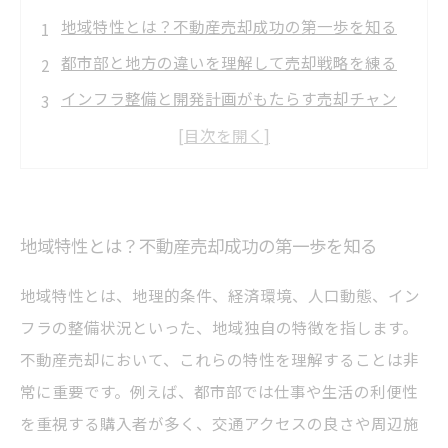
地域特性とは？不動産売却成功の第一歩を知る
都市部と地方の違いを理解して売却戦略を練る
インフラ整備と開発計画がもたらす売却チャン
スの見極め方
地域ニーズに応じた効果的なマーケティング戦
略の実践
最適戦略で不動産売却を成功に導く！実例とポ
地域特性とは？不動産売却成功の第一歩を知る
イントまとめ
地域特性とは、地理的条件、経済環境、人口動態、イン
地域特性別に見る最新の市場トレンドと需給動
フラの整備状況といった、地域独自の特徴を指します。
向
不動産売却において、これらの特性を理解することは非
不動産売却で失敗しないための注意点とプロの
常に重要です。例えば、都市部では仕事や生活の利便性
アドバイス
を重視する購入者が多く、交通アクセスの良さや周辺施