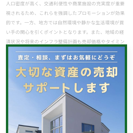
人口密度が高く、交通利便性や商業施設の充実度が重要
視されるため、これらを強調したプロモーションが効果
的です。一方、地方では自然環境や静かな生活環境が買
い手の関心を引くポイントとなります。また、地域の経
済状況や将来のインフラ整備計画も売却価格やタイミン
グに大きく影響します。例えば、新駅の開設やショッピ
ング施設の建設計画があれば、その地域の不動産価値は
上昇傾向にあります。したがって、地元の不動産市場の
動向を常に把握し、専門家の意見も取り入れながら最適
な売却戦略を練ることが重要です。地域特性を活かした
売却戦略で、より高い評価を得られる不動産取引を実現
しましょう。