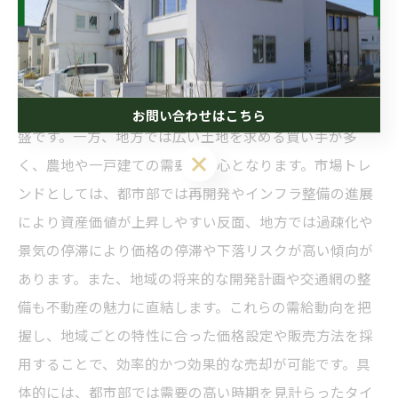
地域特性別に見る最新の市場トレンドと需給動向
不動産売却においては、地域特性を深く理解することが
成功の鍵となります。都市部では高い人口密度と利便性
の高さから、マンションや小規模住宅に対する需要が旺
お問い合わせはこちら
盛です。一方、地方では広い土地を求める買い手が多
く、農地や一戸建ての需要が中心となります。市場トレ
ンドとしては、都市部では再開発やインフラ整備の進展
により資産価値が上昇しやすい反面、地方では過疎化や
景気の停滞により価格の停滞や下落リスクが高い傾向が
あります。また、地域の将来的な開発計画や交通網の整
備も不動産の魅力に直結します。これらの需給動向を把
握し、地域ごとの特性に合った価格設定や販売方法を採
用することで、効率的かつ効果的な売却が可能です。具
体的には、都市部では需要の高い時期を見計らったタイ