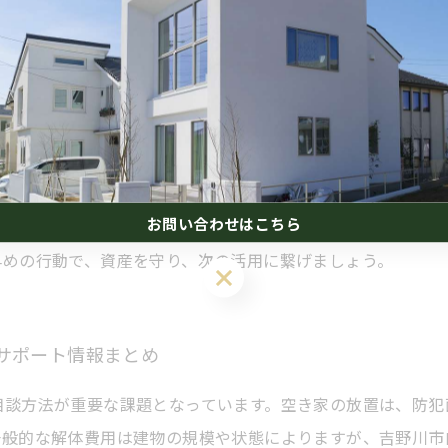
題から資産価値回復へ
クや景観悪化、さらには資産価値の低下を招くため、早めの対
百万円が相場です。解体後の土地活用を考える際は、地域の条
い手にとって魅力的になるため、資産価値の回復に繋がります
お問い合わせはこちら
いでしょう。吉野川市の行政窓口や専門の不動産会社に相談す
早めの行動で、資産を守り、次の活用に繋げましょう。
サポート情報まとめ
相談方法が重要な課題となっています。空き家の放置は、防犯
一般的な解体費用は建物の規模や状態によりますが、吉野川市