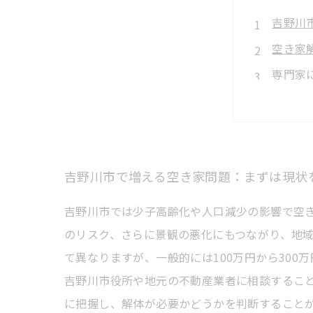
吉野川
空き家
専門家
実際の
解体後
空き家
吉野川市で増える空き家問題：まずは現状
吉野川
吉野川市では少子高齢化や人口減少の影響で空
のリスク、さらに景観の悪化にもつながり、地
て異なりますが、一般的には100万円から30
吉野川市役所や地元の不動産業者に相談するこ
に把握し、解体が必要かどうかを判断すること