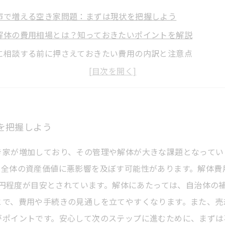
市で増える空き家問題：まずは現状を把握しよう
解体の費用相場とは？知っておきたいポイントを解説
に相談する前に押さえておきたい費用の内訳と注意点
解体プロセスを体験談とともに紹介：スムーズな進め方
の土地活用と売却のコツ：空き家問題から資産価値回復へ
解体で安心を得るための無料相談とサポート情報まとめ
を把握しよう
市の空き家解体費用と相談のポイントを踏まえた賢い不動産
き家が増加しており、その管理や解体が大きな課題となってい
域全体の資産価値に悪影響を及ぼす可能性があります。解体費
0万円程度が目安とされています。解体にあたっては、自治体の
とで、費用や手続きの見通しを立てやすくなります。また、売
がポイントです。安心して次のステップに進むために、まずは