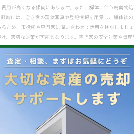
と費用が高くなる傾向にあります。また、解体に伴う廃棄物処
相談時には、空き家の現状写真や登記情報を用意し、解体後の
あるため、市役所や専門家に問い合わせて活用を検討しましょ
避け、適切な対策が可能となります。空き家の安全対策や資産
：スムーズな進め方
スクや資産価値の低下を防ぐために重要なステップです。解体
度が相場とされています。解体の際は、まず市の相談窓口や専
体プロセスでは、近隣への配慮を徹底し、許認可の取得や廃棄
重ねることで、トラブルなくスムーズに作業が完了したとのこ
とが大切です。吉野川市では、専門家のアドバイスを活用し、