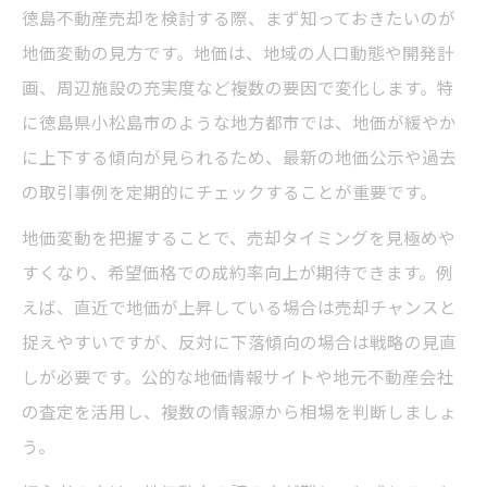
徳島不動産売却を検討する際、まず知っておきたいのが
徳島不動産売却で小松島市の特性を活かす
地価変動の見方です。地価は、地域の人口動態や開発計
方法
画、周辺施設の充実度など複数の要因で変化します。特
買い手目線で考える徳島不動産売却の工夫
に徳島県小松島市のような地方都市では、地価が緩やか
徳島不動産売却を成功させる地域事情の活
に上下する傾向が見られるため、最新の地価公示や過去
用
の取引事例を定期的にチェックすることが重要です。
小松島市の地価情報で徳島不動産売却を有
地価変動を把握することで、売却タイミングを見極めや
利に
すくなり、希望価格での成約率向上が期待できます。例
徳島不動産売却で査定を高めるポイント紹
えば、直近で地価が上昇している場合は売却チャンスと
介
捉えやすいですが、反対に下落傾向の場合は戦略の見直
徳島で資産価値を高める基本の売却術
しが必要です。公的な地価情報サイトや地元不動産会社
徳島不動産売却で資産価値を守る基本戦略
の査定を活用し、複数の情報源から相場を判断しましょ
小松島市で徳島不動産売却を成功させるコ
う。
ツ