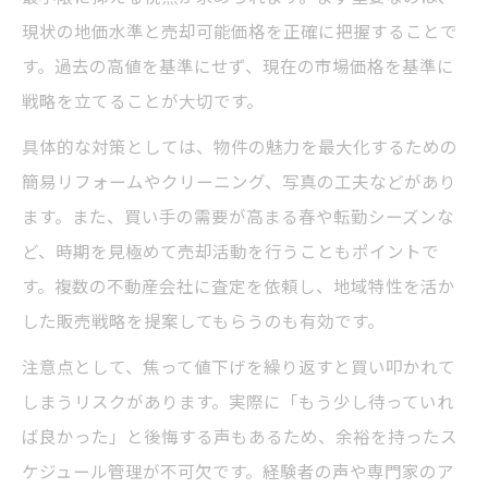
訣
現状の地価水準と売却可能価格を正確に把握することで
市況を読み解き徳島不動産売却の好機を掴
す。過去の高値を基準にせず、現在の市場価格を基準に
む方法
戦略を立てることが大切です。
徳島不動産売却で利益を最大化するタイミ
具体的な対策としては、物件の魅力を最大化するための
ング戦略
簡易リフォームやクリーニング、写真の工夫などがあり
徳島不動産売却のベストタイミングを判断
ます。また、買い手の需要が高まる春や転勤シーズンな
するコツ
ど、時期を見極めて売却活動を行うこともポイントで
す。複数の不動産会社に査定を依頼し、地域特性を活か
徳島不動産売却を成功させる時期の見極め
した販売戦略を提案してもらうのも有効です。
ポイント
注意点として、焦って値下げを繰り返すと買い叩かれて
しまうリスクがあります。実際に「もう少し待っていれ
ば良かった」と後悔する声もあるため、余裕を持ったス
ケジュール管理が不可欠です。経験者の声や専門家のア