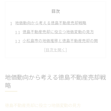
目次
地価動向から考える徳島不動産売却戦略
徳島不動産売却に役立つ地価変動の見方
小松島市の地価推移と徳島不動産売却の関
係性
下落傾向時に徳島不動産売却で損を防ぐ視
点
徳島不動産売却を有利にする地価分析の重
地価動向から考える徳島不動産売却戦
要性
略
徳島不動産売却で押さえたい小松島市の市
況
徳島不動産売却に役立つ地価変動の見方
売却を有利に進める小松島市のポイント