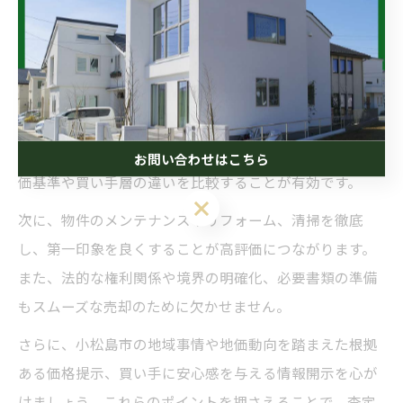
入れましょう。
徳島不動産売却で査定を高めるポイント紹介
徳島不動産売却を検討する際、査定額を高めるには複数
の観点から物件の価値を最大限に引き出す工夫が重要で
す。まずは、複数の地元不動産会社に査定を依頼し、評
お問い合わせはこちら
価基準や買い手層の違いを比較することが有効です。
次に、物件のメンテナンスやリフォーム、清掃を徹底
し、第一印象を良くすることが高評価につながります。
また、法的な権利関係や境界の明確化、必要書類の準備
もスムーズな売却のために欠かせません。
さらに、小松島市の地域事情や地価動向を踏まえた根拠
ある価格提示、買い手に安心感を与える情報開示を心が
けましょう。これらのポイントを押さえることで、査定