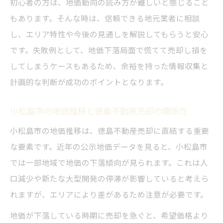
初心者の方は、地価動向の読み方が難しいと感じること
徳島不動産売却時の価格交渉で意識すべき
もあります。そんな時は、信頼できる地元業者に相談
点
し、エリア特性や今後の見通しを解説してもらうと安心
徳島不動産売却における価値向上の工夫
です。失敗例として、地価下落局面で慌てて売却し損を
徳島不動産売却を進める際の事前準備とは
してしまうケースもあるため、余裕を持った情報収集と
下落傾向下で損をしない手放し方のコツ
計画的な判断が成功のポイントとなります。
徳島不動産売却で下落局面を有利に乗り切
小松島市の地価推移と徳島不動産売却の関係性
る
小松島市の地価推移は、徳島不動産売却に直結する重要
価格下落中に徳島不動産売却を選ぶ判断軸
な要素です。近年の公示地価データを見ると、小松島市
徳島不動産売却タイミングの見極め方を解
では一部地域で地価の下落傾向が見られます。これは人
説
口減少や新たな大型開発の停滞が影響していると考えら
徳島不動産売却で損しない転売の考え方
れますが、エリアにより差があるため注意が必要です。
下落相場でも徳島不動産売却を成功に導く
地価が下落している時期に売却を急ぐと、希望価格より
要点