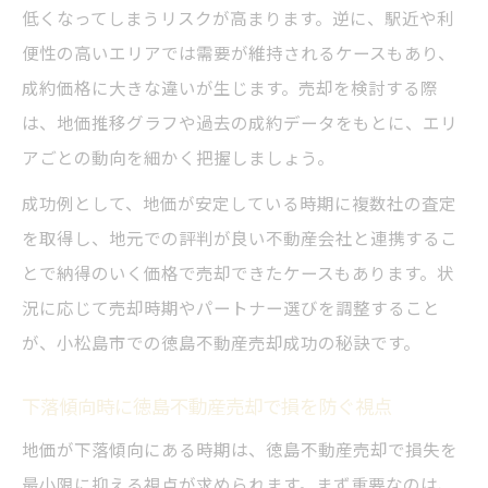
低くなってしまうリスクが高まります。逆に、駅近や利
不動産売却を成功に導く最新地価分析活用法
便性の高いエリアでは需要が維持されるケースもあり、
徳島不動産売却で役立つ最新地価分析の活
成約価格に大きな違いが生じます。売却を検討する際
用術
は、地価推移グラフや過去の成約データをもとに、エリ
小松島市の市況を踏まえた徳島不動産売却
アごとの動向を細かく把握しましょう。
の進め方
成功例として、地価が安定している時期に複数社の査定
徳島不動産売却に不可欠な市場データの見
を取得し、地元での評判が良い不動産会社と連携するこ
方
とで納得のいく価格で売却できたケースもあります。状
徳島不動産売却のための地価レポート活用
況に応じて売却時期やパートナー選びを調整すること
方法
が、小松島市での徳島不動産売却成功の秘訣です。
徳島不動産売却で最適な売却時期を読むコ
ツ
下落傾向時に徳島不動産売却で損を防ぐ視点
今知っておきたい売却タイミングの見極め方
地価が下落傾向にある時期は、徳島不動産売却で損失を
徳島不動産売却で後悔しない時期選びの秘
最小限に抑える視点が求められます。まず重要なのは、