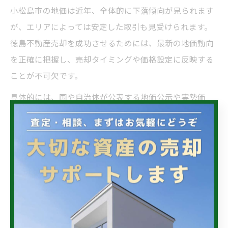
小松島市の地価は近年、全体的に下落傾向が見られます
が、エリアによっては安定した取引も見受けられます。
徳島不動産売却を成功させるためには、最新の地価動向
を正確に把握し、売却タイミングや価格設定に反映する
ことが不可欠です。
具体的には、国や自治体が公表する地価公示や実勢価
格、周辺の取引事例を参考にし、現実的かつ競争力のあ
る価格を設定します。特に、地価が安定している駅周辺
や利便性の高いエリアでは、積極的な売却活動が有効で
す。
地価情報を根拠にした説明を行うことで、買い手にも納
得感を与えやすくなり、売却交渉を有利に進められま
す。情報収集と分析を怠らず、柔軟な戦略変更も視野に