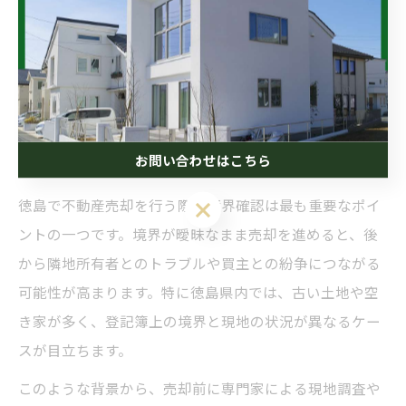
境界や説明不足が招く徳島県の売却リ
スク解説
お問い合わせはこちら
徳島不動産売却時の境界確認が重要な理由
徳島で不動産売却を行う際、境界確認は最も重要なポイ
ントの一つです。境界が曖昧なまま売却を進めると、後
から隣地所有者とのトラブルや買主との紛争につながる
可能性が高まります。特に徳島県内では、古い土地や空
き家が多く、登記簿上の境界と現地の状況が異なるケー
スが目立ちます。
このような背景から、売却前に専門家による現地調査や