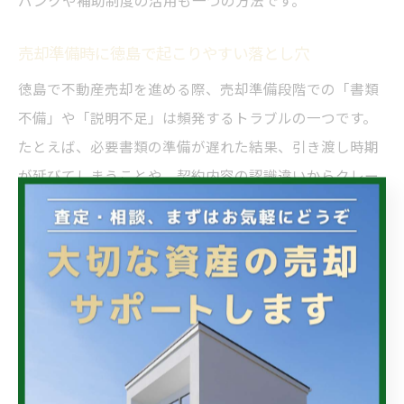
バンクや補助制度の活用も一つの方法です。
売却準備時に徳島で起こりやすい落とし穴
徳島で不動産売却を進める際、売却準備段階での「書類
不備」や「説明不足」は頻発するトラブルの一つです。
たとえば、必要書類の準備が遅れた結果、引き渡し時期
が延びてしまうことや、契約内容の認識違いからクレー
ムに発展するケースが見受けられます。
これを防ぐためには、売却前にチェックリストを作成
し、必要書類や手続き内容を事前に確認することが有効
です。また、媒介契約や売買契約の条項をよく読み、不
明点は必ず専門家に相談しましょう。徳島県特有の慣習
や法的制約も把握しておくことで、安心して売却を進め
ることができます。