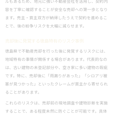
ルもあるため、地元に強い不動産会社を活用し、契約内
安心のために徳島不動産売却で意識すべき工夫
容を丁寧に確認することが安全な売却への第一歩となり
ます。売主・買主双方が納得したうえで契約を進めるこ
徳島不動産売却で信頼できる専門家を選ぶ
とで、後の紛争リスクを大幅に減らせます。
コツ
徳島で売却時書面説明を徹底する重要性
売却後に発覚する徳島特有のリスク事例
売却前に徳島で権利関係を整理する方法
徳島県で不動産売却を行った後に発覚するリスクには、
徳島の不動産売却で事前調査が安心につな
地域特有の事情が関係する場合があります。代表的なの
がる理由
は、古い建物の未登記部分や、空き家に多い建物の瑕疵
徳島不動産売却でトラブル予防策を講じる
です。特に、売却後に「雨漏りがあった」「シロアリ被
工夫
害が見つかった」といったクレームが買主から寄せられ
クレームや責任問題に備える実践的な対策とは
ることがあります。
徳島不動産売却でのクレーム対応の進め方
これらのリスクは、売却前の現地調査や建物診断を実施
徳島不動産売却時に責任範囲を明確にする
することで、ある程度未然に防ぐことが可能です。具体