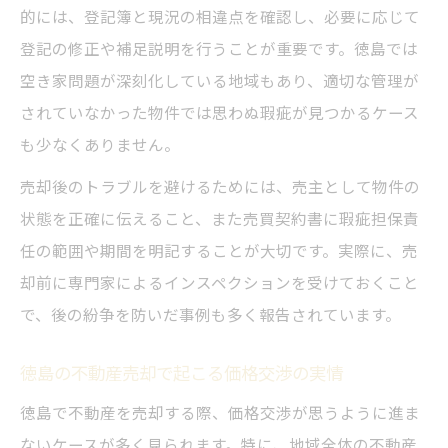
方法
的には、登記簿と現況の相違点を確認し、必要に応じて
徳島売却で発生しやすい瑕疵担保責任への
登記の修正や補足説明を行うことが重要です。徳島では
備え
空き家問題が深刻化している地域もあり、適切な管理が
徳島不動産売却で証拠を残すためのポイン
されていなかった物件では思わぬ瑕疵が見つかるケース
ト
も少なくありません。
売却後の徳島不動産トラブル相談先を知る
売却後のトラブルを避けるためには、売主として物件の
重要性
状態を正確に伝えること、また売買契約書に瑕疵担保責
徳島県で不動産売却を安全に進めるチェックポ
任の範囲や期間を明記することが大切です。実際に、売
イント
却前に専門家によるインスペクションを受けておくこと
徳島不動産売却で事前に確認したい重要項
で、後の紛争を防いだ事例も多く報告されています。
目
徳島の不動産売却で起こる価格交渉の実情
徳島の不動産売却を安全に進めるための流
れ
徳島で不動産を売却する際、価格交渉が思うように進ま
ないケースが多く見られます。特に、地域全体の不動産
徳島不動産売却時に役立つ相談窓口の選び