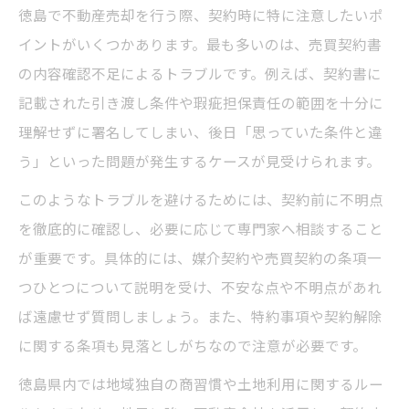
徳島で不動産売却を行う際、契約時に特に注意したいポ
安点
イントがいくつかあります。最も多いのは、売買契約書
徳島不動産売却で注意したい空き家問題と
の内容確認不足によるトラブルです。例えば、契約書に
は
記載された引き渡し条件や瑕疵担保責任の範囲を十分に
売却準備時に徳島で起こりやすい落とし穴
理解せずに署名してしまい、後日「思っていた条件と違
境界や説明不足が招く徳島県の売却リスク解説
う」といった問題が発生するケースが見受けられます。
徳島不動産売却時の境界確認が重要な理由
このようなトラブルを避けるためには、契約前に不明点
説明不足が徳島不動産売却後の紛争を招く
を徹底的に確認し、必要に応じて専門家へ相談すること
背景
が重要です。具体的には、媒介契約や売買契約の条項一
境界問題で徳島不動産売却が長引くリスク
つひとつについて説明を受け、不安な点や不明点があれ
ば遠慮せず質問しましょう。また、特約事項や契約解除
徳島不動産売却における正確な情報提供の
に関する条項も見落としがちなので注意が必要です。
必要性
徳島の不動産売却で境界トラブルを防ぐ方
徳島県内では地域独自の商習慣や土地利用に関するルー
法