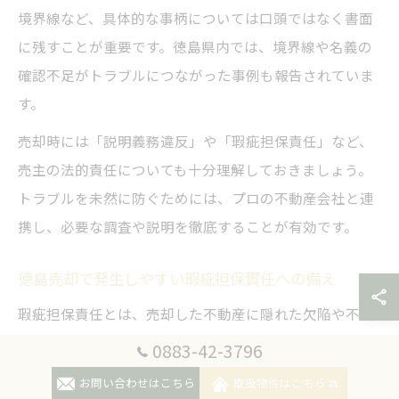
境界線など、具体的な事柄については口頭ではなく書面
に残すことが重要です。徳島県内では、境界線や名義の
確認不足がトラブルにつながった事例も報告されていま
す。
売却時には「説明義務違反」や「瑕疵担保責任」など、
売主の法的責任についても十分理解しておきましょう。
トラブルを未然に防ぐためには、プロの不動産会社と連
携し、必要な調査や説明を徹底することが有効です。
徳島売却で発生しやすい瑕疵担保責任への備え
瑕疵担保責任とは、売却した不動産に隠れた欠陥や不具
合があった場合に売主が負う責任を指します。徳島県で
0883-42-3796
の不動産売却では、老朽化した住宅や空き家の売却時に
お問い合わせはこちら
取扱物件はこちら