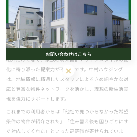
より、将来の資産計画にも安心感を提供しています。こ
れらの実例から、徳島で信頼できる不動産仲介会社とし
ての実力がうかがえます。
住み替え成功のカギは中村ハウジングにあり
徳島県での住み替えを成功させるためには、単なる物件
お問い合わせはこちら
紹介だけでなく、家族の将来設計やライフスタイルの変
化に寄り添った提案力が不可欠です。中村ハウジング
は、地域情報に精通したスタッフによるきめ細やかな対
応と豊富な物件ネットワークを活かし、理想の新生活実
現を強力にサポートします。
これまでの利用者からは「他社で見つからなかった希望
条件の物件が紹介された」「住み替え後も困りごとにす
ぐ対応してくれた」といった高評価が寄せられていま