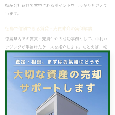
動産会社選びで重視されるポイントをしっかり押さえて
います。
徳島で信頼できる賃貸・売買仲介の実例解説
徳島県内での賃貸・売買仲介の成功事例として、中村ハ
ウジングが手掛けたケースを紹介します。たとえば、転
勤による急な住み替えで「駅近・子育てしやすい環境」
を希望されたご家族には、複数の候補物件を提案し、内
見から契約までスムーズに対応。結果的に、短期間で理
想的な物件へと住み替えが実現しました。
また、中古住宅の売却と新居購入を同時に進めたい方に
は、売却資金の活用方法やローン相談も含めてトータル
サポートを実施。売却後の生活設計まで見据えた提案に