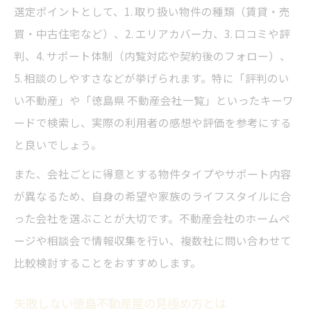
選定ポイントとして、1. 取り扱い物件の種類（賃貸・売
徳島で家族に人気の賃貸・売買物件の特長
買・中古住宅など）、2. エリアカバー力、3. 口コミや評
評判重視で不動産を選ぶ際の注意点
判、4. サポート体制（内覧対応や契約後のフォロー）、
中村ハウジングのサポートで理想の住み替
5. 相談のしやすさなどが挙げられます。特に「評判のい
え
い不動産」や「徳島県 不動産会社一覧」といったキーワ
生活スタイルに合う住まいの選定方法
ードで検索し、実際の利用者の感想や評価を参考にする
と良いでしょう。
中村ハウジングが叶える失敗しない住み替え
中村ハウジングの丁寧な不動産仲介サービ
また、会社ごとに得意とする物件タイプやサポート内容
ス
が異なるため、自身の希望や家族のライフスタイルに合
った会社を選ぶことが大切です。不動産会社のホームペ
口コミで支持される中村ハウジングの強み
ージや相談会で情報収集を行い、複数社に問い合わせて
失敗しない住み替えのステップを徹底解説
比較検討することをおすすめします。
徳島の不動産売買に強い中村ハウジングの
実力
失敗しない徳島不動産屋の見極め方とは