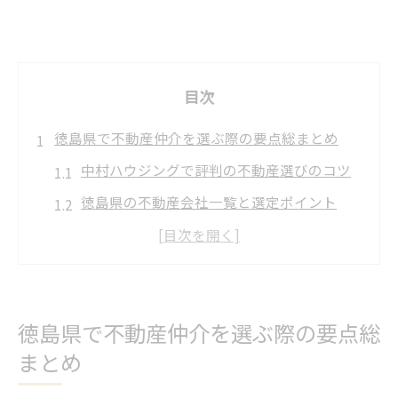
目次
徳島県で不動産仲介を選ぶ際の要点総まとめ
中村ハウジングで評判の不動産選びのコツ
徳島県の不動産会社一覧と選定ポイント
失敗しない徳島不動産屋の見極め方とは
ランキングで比較する徳島の不動産賃貸事
情
徳島で中古住宅選びに役立つ仲介会社情報
徳島県で不動産仲介を選ぶ際の要点総
まとめ
安心と信頼の中村ハウジングが導く新生活
中村ハウジングで叶う安心な住み替えサポ