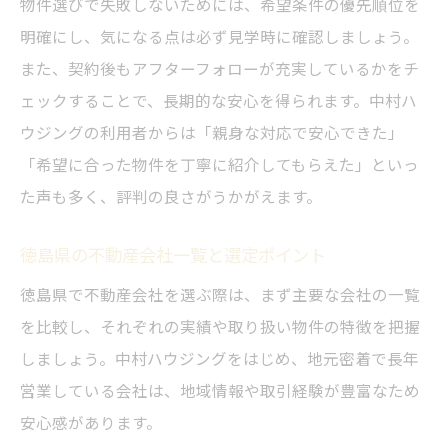
物件選びで失敗しないためには、希望条件の優先順位を
不動産売り物件情報と中村ハウジングの強
明確にし、気になる点は必ず見学時に確認しましょう。
み
また、契約後もアフターフォローが充実しているかをチ
徳島の賃貸選びで押さえるべき注意点
ェックすることで、長期的な安心を得られます。中村ハ
生活利便性で選ぶ徳島の理想の住まい探し
ウジングの利用者からは「親身な対応で安心できた」
「希望に合った物件を丁寧に紹介してもらえた」といっ
生活利便性重視で選ぶ中村ハウジングの物
た声も多く、評判の良さがうかがえます。
件
徳島で子育て世帯に人気の住環境の特徴
徳島県の不動産会社一覧と選定ポイント
通勤・通学しやすい住まいの見つけ方
徳島県で不動産会社を選ぶ際は、まず主要な会社の一覧
中村ハウジングで実現する快適な日常生活
を比較し、それぞれの実績や取り扱い物件の特徴を把握
評判のいい不動産と利便性の関係を解説
しましょう。中村ハウジングをはじめ、地元密着で長年
家族に合った住環境を見つけるポイント
営業している会社は、地域情報や取引経験が豊富なため
中村ハウジングが提案する家族構成別の住
安心感があります。
まい選び