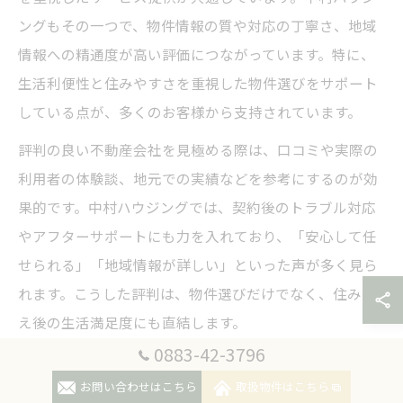
ングもその一つで、物件情報の質や対応の丁寧さ、地域
情報への精通度が高い評価につながっています。特に、
生活利便性と住みやすさを重視した物件選びをサポート
している点が、多くのお客様から支持されています。
評判の良い不動産会社を見極める際は、口コミや実際の
利用者の体験談、地元での実績などを参考にするのが効
果的です。中村ハウジングでは、契約後のトラブル対応
やアフターサポートにも力を入れており、「安心して任
せられる」「地域情報が詳しい」といった声が多く見ら
れます。こうした評判は、物件選びだけでなく、住み替
え後の生活満足度にも直結します。
0883-42-3796
注意点として、ネット上のランキングや口コミだけでな
お問い合わせはこちら
取扱物件はこちら
く、実際に店舗で相談し、スタッフの対応や提案内容を