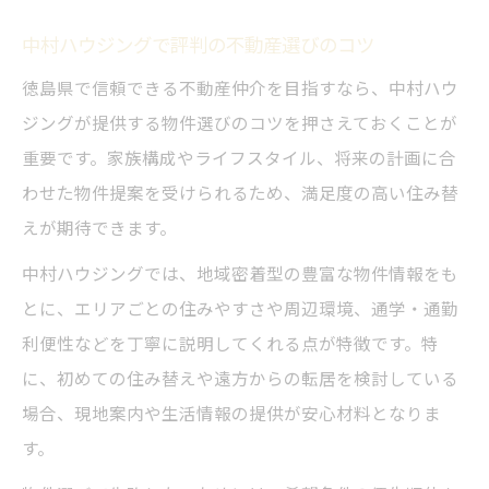
ート
中村ハウジングで評判の不動産選びのコツ
評判のいい不動産会社を選ぶ重要な基準
徳島県で信頼できる不動産仲介を目指すなら、中村ハウ
中村ハウジングの丁寧な対応と口コミ評価
ジングが提供する物件選びのコツを押さえておくことが
徳島で信頼できる賃貸・売買仲介の実例解
重要です。家族構成やライフスタイル、将来の計画に合
説
わせた物件提案を受けられるため、満足度の高い住み替
住み替え成功のカギは中村ハウジングにあ
えが期待できます。
り
中村ハウジングでは、地域密着型の豊富な物件情報をも
住み替え検討なら徳島の賃貸・売買最新事情
とに、エリアごとの住みやすさや周辺環境、通学・通勤
徳島の賃貸・売買物件最新動向と中村ハウ
利便性などを丁寧に説明してくれる点が特徴です。特
ジング
に、初めての住み替えや遠方からの転居を検討している
徳島県で失敗しない中古住宅の選び方
場合、現地案内や生活情報の提供が安心材料となりま
ランキングで見る徳島不動産売買のポイン
す。
ト