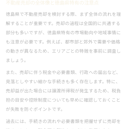
不動産売却の全体像と徳島県特有の注意点
不動産売却の一連の流れを徳島県で徹底解
徳島県で不動産売却を検討する際、まず全体の流れを理
説
解することが重要です。売却の過程は全国的に共通する
徳島市 不動産売却の主要ステップと注意事
部分も多いですが、徳島県特有の市場動向や地域事情に
項
も注意が必要です。例えば、都市部と郊外で需要や価格
査定依頼から売買契約までの具体的な手続
の動きが異なるため、エリアごとの特徴を事前に調査し
き手順
ましょう。
徳島 不動産 ランキング活用で売却を有利に
また、売却に伴う税金や必要書類、行政への届出など、
進める方法
見落としやすい細かな手続きも多く存在します。特に、
中古住宅を含む徳島 不動産 売買の流れと特
売却益が出た場合には譲渡所得税が発生するため、税負
徴
担の目安や控除制度についても早めに確認しておくこと
納得の不動産売却を目指すための徳島県ガイド
が失敗を防ぐポイントです。
納得できる不動産売却を徳島県で実現する
過去には、手続きの流れや必要書類を把握せずに売却を
ために