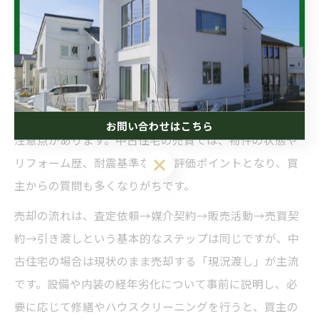
説明力なども重視しましょう。相談時には売却事例の提
示や税金対策のアドバイスも受けられるか確認し、自分
の希望に合った会社を選ぶことが成功の秘訣です。
中古住宅を含む徳島 不動産 売買の流れと特徴
徳島県で中古住宅を売却する場合、新築と異なる特徴や
お問い合わせはこちら
注意点があります。中古住宅の売買では、物件の状態や
リフォーム歴、耐震基準などが評価ポイントとなり、買
主からの質問も多くなりがちです。
売却の流れは、査定依頼→媒介契約→販売活動→売買契
約→引き渡しという基本的なステップは同じですが、中
古住宅の場合は現状のまま売却する「現況渡し」が主流
です。設備や内装の経年劣化について事前に説明し、必
要に応じて修繕やハウスクリーニングを行うと、買主の