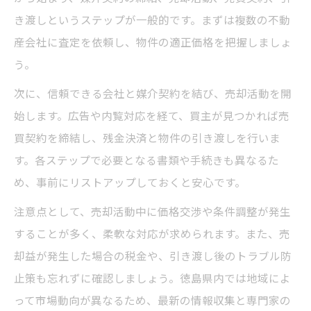
口コミや評判を参考に不動産売却の相談先
き渡しというステップが一般的です。まずは複数の不動
を決定
産会社に査定を依頼し、物件の適正価格を把握しましょ
徳島県で安心して不動産売却を成功させるコツ
う。
徳島 不動産 売却を安心して進めるための実
次に、信頼できる会社と媒介契約を結び、売却活動を開
践ポイント
始します。広告や内覧対応を経て、買主が見つかれば売
売却後も安心できる徳島県不動産会社の選
買契約を締結し、残金決済と物件の引き渡しを行いま
び方
す。各ステップで必要となる書類や手続きも異なるた
トラブル回避のための不動産売却手続きポ
め、事前にリストアップしておくと安心です。
イント
注意点として、売却活動中に価格交渉や条件調整が発生
徳島県で満足度の高い売却を実現する進め
することが多く、柔軟な対応が求められます。また、売
方
却益が発生した場合の税金や、引き渡し後のトラブル防
不動産売却で得をするための徳島県独自の
止策も忘れずに確認しましょう。徳島県内では地域によ
工夫
って市場動向が異なるため、最新の情報収集と専門家の