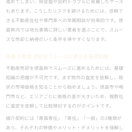
進めてしまい、税金面や契約トラブルに発展したケース
徳島 不動産会社一覧から信頼先を見つける
もあります。こうしたリスクを避けるためには、信頼で
ポイント
きる不動産会社や専門家への早期相談が効果的です。徳
徳島 不動産 屋おすすめのチェックポイント
島県内では地元事情に詳しい業者を選ぶことで、スムー
とは
ズな売却と納得のいく条件を得やすくなります。
不動産売却で後悔しないための徳島県の選
択基準
徳島 不動産 売却をスムーズに進める基礎知識
徳島 不動産 売却で高値成約を目指す戦略
不動産売却を徳島県でスムーズに進めるためには、基礎
税金や書類準備が不安な方への徳島県売却手続
知識の把握が不可欠です。まず物件の査定を依頼し、現
き解説
状の市場価格を知ることから始めましょう。徳島市や鳴
門市など、エリアごとに価格の差が大きいため、複数社
徳島県で不動産売却時の税金対策と申告の
に査定を依頼して比較検討するのがポイントです。
流れ
200万円売却時の税金計算と手元資金の目安
媒介契約には「専属専任」「専任」「一般」の3種類が
印紙税や登録免許税など売却時の必要経費
あり、それぞれの特徴やメリット・デメリットを理解し