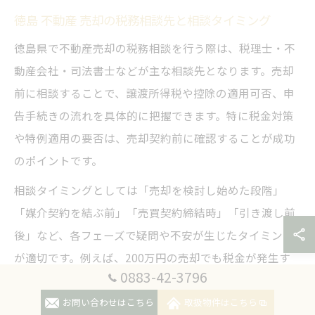
徳島 不動産 売却の税務相談先と相談タイミング
徳島県で不動産売却の税務相談を行う際は、税理士・不
動産会社・司法書士などが主な相談先となります。売却
前に相談することで、譲渡所得税や控除の適用可否、申
告手続きの流れを具体的に把握できます。特に税金対策
や特例適用の要否は、売却契約前に確認することが成功
のポイントです。
相談タイミングとしては「売却を検討し始めた段階」
「媒介契約を結ぶ前」「売買契約締結時」「引き渡し前
後」など、各フェーズで疑問や不安が生じたタイミング
が適切です。例えば、200万円の売却でも税金が発生す
0883-42-3796
るかどうか、特例が使えるかなど、個別事情に応じて早
めに専門家へ相談しましょう。
お問い合わせはこちら
取扱物件はこちら