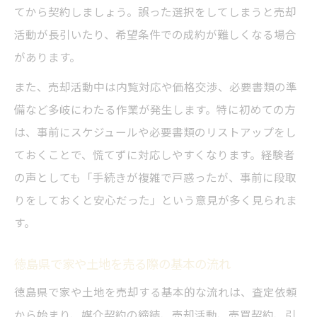
を整理
てから契約しましょう。誤った選択をしてしまうと売却
活動が長引いたり、希望条件での成約が難しくなる場合
不動産売却に必要な書類と準備方法を徳島
があります。
県で解説
徳島 不動産 売却の税務相談先と相談タイミ
また、売却活動中は内覧対応や価格交渉、必要書類の準
ング
備など多岐にわたる作業が発生します。特に初めての方
は、事前にスケジュールや必要書類のリストアップをし
信頼できる相談先選びと徳島県のポイント
ておくことで、慌てずに対応しやすくなります。経験者
不動産売却の相談先を徳島県で選ぶコツと
の声としても「手続きが複雑で戸惑ったが、事前に段取
基準
りをしておくと安心だった」という意見が多く見られま
徳島県 不動産会社一覧を活用した比較方法
す。
信頼できる専門家を見極めるための注目ポ
イント
徳島県で家や土地を売る際の基本の流れ
徳島 不動産 屋おすすめの理由と選び方の違
徳島県で家や土地を売却する基本的な流れは、査定依頼
い
から始まり、媒介契約の締結、売却活動、売買契約、引