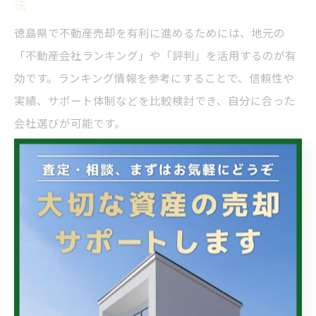
法
徳島県で不動産売却を有利に進めるためには、地元の
「不動産会社ランキング」や「評判」を活用するのが有
効です。ランキング情報を参考にすることで、信頼性や
実績、サポート体制などを比較検討でき、自分に合った
会社選びが可能です。
例えば、口コミや実績が高評価の会社は、販売力や集客
力にも期待できます。また、地域密着型の不動産会社は
徳島特有の市場動向に詳しいため、的確なアドバイスが
得られるでしょう。ランキングを参考に複数社へ査定依
頼を行い、サービス内容や手数料、サポート体制を確認
することが大切です。
ただし、ランキングだけでなく、実際の対応や担当者の