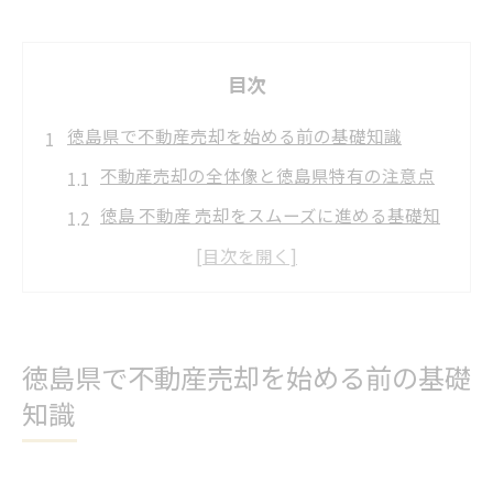
目次
徳島県で不動産売却を始める前の基礎知識
不動産売却の全体像と徳島県特有の注意点
徳島 不動産 売却をスムーズに進める基礎知
識
徳島県で家や土地を売る際の基本の流れ
不動産売却を始める前に検討すべき要素と
は
徳島県で不動産売却を始める前の基礎
徳島県 不動産会社一覧の活用法と選び方の
知識
コツ
不動産売却の流れを徳島県でスッキリ整理