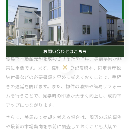
す。成功例としては、複数の買主候補と丁寧に交渉し、
条件を調整することで希望価格に近い成約を実現したケ
ースが挙げられます。交渉前には、事前に自分の譲れな
い条件と妥協できる範囲を整理しておくと安心です。
徳島不動産売却で失敗しない準備法
お問い合わせはこちら
徳島で不動産売却を成功させるためには、事前準備が非
常に重要です。まず、権利証や登記簿謄本、固定資産税
納付書などの必要書類を早めに揃えておくことで、手続
きの遅延を防げます。また、物件の清掃や簡易リフォー
ムを行うことで、見学時の印象が大きく向上し、成約率
アップにつながります。
さらに、美馬市で売却を考える場合は、周辺の成約事例
や最新の市場動向を事前に調査しておくことも大切で