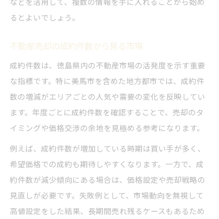
などを活用して、複数の情報を手に入れることから始め
徳島不動産売却で納得価格を実現する流れ
るとよいでしょう。
徳島不動産売却の納得価格実現ステップ
不動産売却の成約件数から見る市場
美馬市で高値売却を目指す流れの全体像
成約件数は、徳島県内の不動産市場の活発度を示す重要
徳島不動産売却で必要な手順と流れ
な指標です。特に美馬市を含めた地方都市では、成約件
売却活動を円滑に進めるポイント紹介
数の増減がエリアごとの人気や需要の変化を反映してい
徳島不動産売却で後悔しないための流れ
ます。年度ごとに成約件数を確認することで、売却のタ
売却時の失敗を防ぐ徳島での実践的アドバイス
イミングや価格交渉の余地を見極める参考になります。
徳島不動産売却で失敗しやすい注意点
例えば、成約件数が増加している時期は買い手が多く、
美馬市の売却で気をつけたい落とし穴
希望価格での成約も期待しやすくなります。一方で、成
徳島不動産売却で後悔しない対策方法
約件数が減少傾向にある場合は、価格設定や売却戦略の
売却成功に導く美馬市の実践アドバイス
見直しが必要です。失敗例として、市場動向を無視して
徳島不動産売却で損をしない対応法
高値設定をした結果、長期間売れ残るケースもあるため