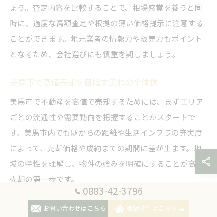
ょう。査定内容を比較することで、相場感覚を養うと同
時に、過度な高額査定や根拠の薄い価格提示に注意する
ことができます。地元業者の情報力や販売力もポイント
となるため、会社選びにも慎重を期しましょう。
美馬市で高値売却を目指す流れの全体像
美馬市で不動産を高値で売却するためには、まずエリア
ごとの流通性や需要動向を把握することがスタートで
す。美馬市内でも駅からの距離や生活インフラの充実度
によって、売却価格や成約までの期間に差が出ます。地
域の特性を理解し、物件の強みを明確にすることが高値
売却の第一歩です。
0883-42-3796
続いて、売却活動のタイミングや広告戦略、内覧対応な
お問い合わせはこちら
取扱物件はこちら
ど、計画的なプロセスを踏むことが求められます。例え