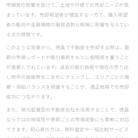
徳島不動産売却で失敗しない準備法
市開発の影響を受けて、土地や戸建ての売却ニーズが高
相場を押さえて徳島の不動産売却成功へ
まっています。売却希望者が増加する一方で、購入希望
者の動向や金融機関の融資姿勢も相場に影響を与えてい
徳島の不動産売却相場を正確に把握
る点が特徴です。
美馬市の相場データで売却戦略立案
徳島不動産売却で得する価格設定
このような背景から、徳島で不動産を売却する際は、最
新の市場レポートや取引事例をもとに相場感を養うこと
売却タイミングを見極める相場分析
が重要とされています。過去の取引価格や現在の売り出
徳島不動産売却で注目の価格変動
し物件の価格帯をこまめにチェックし、エリアごとの需
美馬市で安心して売却を進めるためのポイント
要・供給バランスを把握することが、適正価格での売却
徳島不動産売却を安心して進める工夫
成功につながります。
美馬市で信頼できる相談先を選ぶ基準
また、地元密着型の不動産会社を活用することで、徳島
徳島不動産売却で重要な契約手続き
ならではの地域性や季節ごとの市場変動にも柔軟に対応
美馬市でトラブルを防ぐ確認ポイント
できます。初心者の方は、無料査定や一括比較サービス
徳島不動産売却で安心できる流れ解説