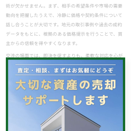
術が欠かせません。まず、相手の希望条件や市場の需要
動向を把握したうえで、冷静に価格や契約条件について
話し合うことが大切です。地元の取引事例や過去の成約
データをもとに、根拠のある価格提示を行うことで、買
主からの信頼を得やすくなります。
交渉の場面では、即決を促すよりも、柔軟な対応を心が
けましょう。例えば、価格交渉に応じる際は、リフォー
ム費用や引渡し時期など他の条件も合わせて話し合うこ
とで、双方にとって納得のいく取引が成立しやすくなり
ます。地域特有の取引慣習や買主の属性に応じて、交渉
のスタンスを調整することも効果的です。
失敗例として、根拠のない強気な価格設定や、柔軟性の
ない対応が売却期間の長期化につながることがありま