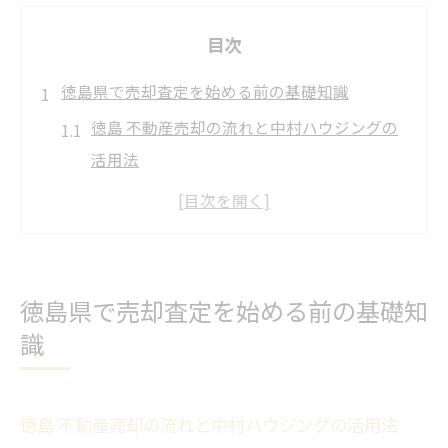
目次
徳島県で売却査定を始める前の基礎知識
徳島 不動産売却の流れと中村ハウジングの
活用法
中古住宅売却に役立つ基礎知識と徳島県の
特徴
徳島県家を売る前に知るべき査定の基本と
注意点
徳島県で売却査定を始める前の基礎知
不動産売買で失敗しない中村ハウジングの
識
選び方
徳島県 不動産会社一覧の活用方法と比較ポ
徳島 不動産売却の流れと中村ハウジングの活用法
イント