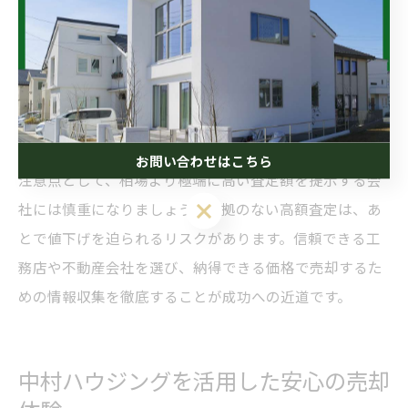
さらに、複数の不動産会社に査定を依頼し、提示された
査定額の理由や根拠を比較することが大切です。
また、売却に必要な書類（登記簿謄本、固定資産税納税
通知書、間取り図など）を事前に準備しておくことで、
査定や売却手続きがスムーズに進みます。
お問い合わせはこちら
注意点として、相場より極端に高い査定額を提示する会
社には慎重になりましょう。根拠のない高額査定は、あ
とで値下げを迫られるリスクがあります。信頼できる工
務店や不動産会社を選び、納得できる価格で売却するた
めの情報収集を徹底することが成功への近道です。
中村ハウジングを活用した安心の売却