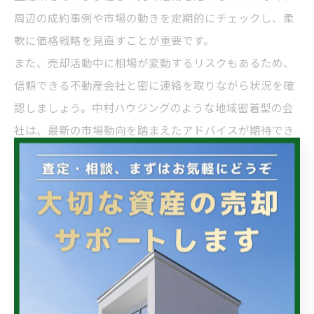
周辺の成約事例や市場の動きを定期的にチェックし、柔
軟に価格戦略を見直すことが重要です。
また、売却活動中に相場が変動するリスクもあるため、
信頼できる不動産会社と密に連絡を取りながら状況を確
認しましょう。中村ハウジングのような地域密着型の会
社は、最新の市場動向を踏まえたアドバイスが期待でき
ます。
徳島 不動産売却で損をしないための相場調査術
徳島県で不動産を売却する際に損をしないためには、事
前の相場調査が必須です。インターネットの不動産ポー
タルサイトや公的な地価データ、徳島県不動産会社一覧
を活用し、対象物件と類似する売出し中・成約済み物件
の価格を幅広く集めましょう。