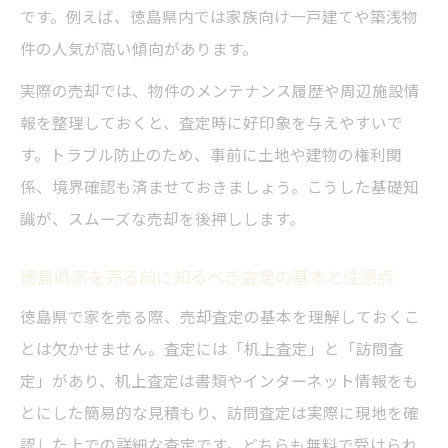
る際の判断法
です。例えば、徳島県内では家族向け一戸建てや築浅物
中古住宅売却に役立つ徳島県相場の見極め
件の人気が高い傾向があります。
方と注意点
実際の売却では、物件のメンテナンス履歴や周辺施設情
徳島 不動産会社一覧を使った複数査定の活
報を整理しておくと、査定時に好印象を与えやすいで
用法
す。トラブル防止のため、事前に土地や建物の権利関
失敗しないための中村ハウジングによる相
係、境界確認も済ませておきましょう。こうした基礎知
場チェック法
識が、スムーズな売却を後押しします。
正しく選ぶための徳島不動産会社の見極め方
徳島県家を売る前に知るべき査定の基本と注意点
徳島 不動産屋おすすめ業者の見極め方と中
徳島県で家を売る際、売却査定の基本を理解しておくこ
村ハウジングの実績
とは欠かせません。査定には「机上査定」と「訪問査
徳島県 不動産会社一覧から信頼できる会社
定」があり、机上査定は書類やインターネット情報をも
を選ぶコツ
とにした簡易的な見積もり、訪問査定は実際に現地を確
中古住宅売却で重視すべき不動産会社選び
認した上での詳細な査定です。どちらも無料で受けられ