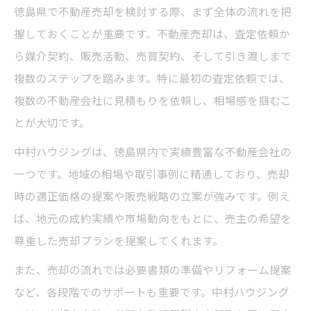
徳島県で不動産売却を検討する際、まず全体の流れを把
売却査定額と徳島県相場の違いを知る
握しておくことが重要です。不動産売却は、査定依頼か
中村ハウジングで査定額と徳島県相場を比
ら媒介契約、販売活動、売買契約、そして引き渡しまで
較する方法
複数のステップを踏みます。特に最初の査定依頼では、
徳島 不動産ランキングと売却査定額の見極
複数の不動産会社に見積もりを依頼し、相場感を掴むこ
め方
とが大切です。
中古住宅の査定で重視すべき徳島県相場の
中村ハウジングは、徳島県内で実績豊富な不動産会社の
チェックポイント
一つです。地域の相場や取引事例に精通しており、売却
徳島県家を売る際の査定額と市場価格の違
時の適正価格の提案や販売戦略の立案が強みです。例え
いに注目
ば、地元の成約実績や市場動向をもとに、売主の希望を
徳島 不動産売却で損をしないための相場調
尊重した売却プランを提案してくれます。
査術
また、売却の流れでは必要書類の準備やリフォーム提案
中村ハウジングを活用した安心の売却体験
など、各段階でのサポートも重要です。中村ハウジング
徳島 不動産売却で中村ハウジングが選ばれ