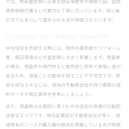
では、売却査定時に必要な登記簿謄本や間取り図、固定
る理由
資産税納付書などの案内も丁寧に行っています。初心者
中古住宅売却における中村ハウジング利用
の方でも安心して進められる点が評価されています。
の体験談
徳島県家を売る際に中村ハウジングを活用
中古住宅売却に役立つ基礎知識と徳島県の特徴
するメリット
中古住宅を売却する際には、物件の築年数やリフォーム
中村ハウジングのサポート内容と不動産会
歴、周辺環境などが査定額に大きく影響します。徳島県
社との違い
の場合、徳島市や鳴門市など都市部と郊外で相場に差が
徳島 不動産屋おすすめとしての中村ハウジ
あるため、地域ごとの動向を知ることが不可欠です。売
ングの強み
却を成功させるには、現地の不動産会社が持つ最新の成
相場比較で失敗しない徳島県の不動産売却術
約データや周辺事例を参考にしましょう。
徳島 不動産売却で相場比較を徹底するコツ
また、徳島県は全国的に見ても中古住宅の流通が比較的
と中村ハウジングの提案
活発なエリアです。地元密着型の不動産会社が多く、地
不動産ランキングを活用した徳島県家を売
域特有のニーズや購入層の傾向を把握している点が特徴