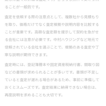
の基準
ることが一般的です。
徳島県家を売る際の中村ハウジングの選定
査定を依頼する際の注意点として、複数社から見積もり
ポイント
を取り、価格だけでなく査定根拠や説明内容を比較する
不動産売買で安心できる業者の見分け方と
ことが重要です。高額な査定額を提示して契約を急がせ
注意事項
る会社には注意が必要です。中村ハウジングなど地元で
必要書類と手順を押さえてスムーズな売却へ
信頼されている会社を選ぶことで、根拠のある査定や丁
徳島 不動産売却に必要な書類と中村ハウジ
寧な説明が期待できます。
ングのサポート
査定時には、登記簿謄本や固定資産税納付書、間取り図
中古住宅を売る際の書類準備と流れを詳し
などの書類が求められることが多いです。書類が不足し
く解説
ていると査定が遅れる場合があるため、事前に準備して
徳島県家を売るときの手続きと必要書類を
おくとスムーズです。査定結果に納得できない場合は、
事前確認
再度説明を求めることも大切です。
不動産売買のスムーズな進め方と書類チェ