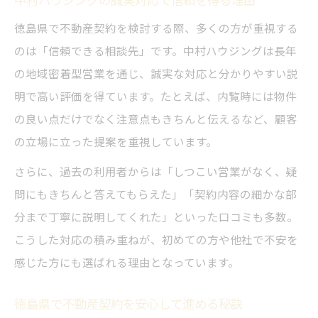
分かりやすい契約書作成への取り組み
徳島県で不動産契約を検討する際、多くの方が重視する
納得できる不動産契約の進め方解説
のは「信頼できる相談先」です。中村ハウジングは長年
中村ハウジング流・納得できる契約の進め
の地域密着型営業を通じ、誠実な対応と分かりやすい説
方
明で高い評価を得ています。たとえば、内覧時には物件
契約前に確認すべきポイントを徹底解説
の良い点だけでなく注意点もきちんと伝えるなど、顧客
徳島で満足度の高い不動産契約を実現
の立場に立った提案を重視しています。
不安を減らすための具体的な流れを紹介
さらに、過去の利用者からは「しつこい営業がなく、疑
納得の契約を導く相談のコツと注意点
問にもきちんと答えてもらえた」「契約内容の細かな部
分まで丁寧に説明してくれた」といった口コミも多数。
こうした対応の積み重ねが、初めての方や他社で不安を
感じた方にも選ばれる理由となっています。
徳島県で不動産契約を安心して進める秘訣