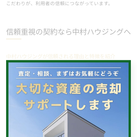
こだわりが、利用者の信頼につながっています。
信頼重視の契約なら中村ハウジングへ
中村ハウジングが信頼される理由と特徴を紹介
中村ハウジングは徳島県内で多数の不動産契約実績を持
ち、地域密着型のサービスを徹底しています。顧客から
高い信頼を集めている理由は、物件情報の透明な開示
と、業界タブーとされる「情報の隠蔽」や「強引な営
業」を徹底して排除する姿勢にあります。特に、初めて
不動産取引を行う方や、過去に他社で不安な経験をした
方からは「丁寧な説明で不安が解消された」「無理な契
約を迫られなかった」といった声が多く寄せられていま