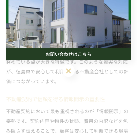
す。
また、中村ハウジングでは、契約に関する疑問や不安点
を納得いくまで説明し、顧客一人ひとりの状況や要望に
合わせた提案を行います。不動産売買や賃貸の際、契約
内容や手数料についても明確に提示し、トラブル防止に
お問い合わせはこちら
努めている点が大きな特徴です。このような誠実な対応
が、徳島県で安心して利用できる不動産会社としての評
価につながっています。
不動産契約で信頼を得る情報開示の重要性
不動産契約において最も重視されるのが「情報開示」の
姿勢です。契約内容や物件の状態、費用の内訳などを包
み隠さず伝えることで、顧客は安心して判断できる環境