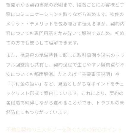
報開示から契約書類の説明まで、段階ごとにお客様と丁
徳島県で信頼される理由と契約時の注意点
寧にコミュニケーションを取りながら進めます。物件の
業界タブーを未然に防ぐ中村ハウジングの
メリット・デメリットを包み隠さず伝えるほか、契約内
工夫
容についても専門用語をかみ砕いて解説するため、初め
相談時に気を付けたい不動産契約の落とし
ての方でも安心して理解できます。
穴
また、徳島県の地域特性に即した取引事例や過去のトラ
透明性と安全性を守るための実践例
ブル回避策も共有し、契約過程で生じやすい疑問点や不
信頼重視の契約なら中村ハウジングへ
安についても都度解消。たとえば「重要事項説明」や
中村ハウジングが信頼される理由と特徴を
「手付金の扱い」など、見落としがちなポイントをチェ
紹介
ックリスト形式で案内しています。これにより、契約の
不動産契約で信頼を得る情報開示の重要性
各段階で納得しながら進めることができ、トラブルの未
契約時に重視すべき誠実な対応とは何か
然防止にもつながっています。
中村ハウジングが守る買主保護のポイント
不動産契約の三大タブーを防ぐための安心ポイント
透明な説明で不安を解消するサポート体制