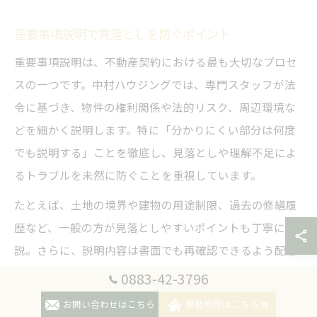
重要事項説明で見落としを防ぐポイント
重要事項説明は、不動産契約における最も大切なプロセ
スの一つです。中村ハウジングでは、専門スタッフが法
令に基づき、物件の権利関係や法的リスク、周辺環境な
どを細かく説明します。特に「分かりにくい部分は何度
でも説明する」ことを徹底し、見落としや理解不足によ
るトラブルを未然に防ぐことを重視しています。
たとえば、土地の境界や建物の用途制限、過去の修繕履
歴など、一般の方が見落としやすいポイントも丁寧に解
説。さらに、説明内容は書面でも再確認できるよう配慮
し、契約後の「聞いていなかった」を防ぐ仕組みを導入
0883-42-3796
しています。こうした透明性の高い説明により、安心し
お問い合わせはこちら
取扱物件はこちら