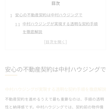
目次
安心の不動産契約は中村ハウジングで
中村ハウジングが実現する透明な契約手順
を徹底解説
不動産契約の三大タブーを防ぐための安心
ポイント
中村ハウジングの誠実対応で信頼を得る理
由
安心の不動産契約は中村ハウジングで
徳島県で不動産契約を安心して進める秘訣
契約内容の不安を中村ハウジングが解消
中村ハウジングが実現する透明な契約手順を徹底解説
三大タブー回避へ徳島で選ばれる理由
不動産契約を進めるうえで最も重要なのは、手順の透明
中村ハウジング流・三大タブー回避の取り
性と納得感です。中村ハウジングでは、契約前の物件情
組み