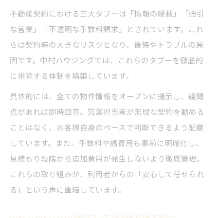
不動産契約における三大タブーは「情報の隠蔽」「強引
透明性が高い徳島の不動産取引の秘訣
な営業」「不透明な手数料請求」とされています。これ
中村ハウジングの透明性が選ばれる理由
らは契約時の大きなリスクとなり、後悔やトラブルの原
契約書の重要事項を丁寧に解説する工夫
因です。中村ハウジングでは、これらのタブーを徹底的
徳島で安全な取引を実現するポイント
に排除する体制を構築しています。
トラブル回避のための確認事項まとめ
具体的には、全ての物件情報をオープンに提示し、疑問
透明な取引を守る中村ハウジングの姿勢
点があれば即時回答。営業担当者が無理な契約を勧める
契約内容の不安解消を徹底サポート
ことはなく、お客様自身のペースで判断できるよう配慮
中村ハウジングが契約内容を丁寧に説明す
しています。また、手数料や諸費用も事前に明確化し、
る理由
見積もり段階から追加費用が発生しないよう徹底管理。
契約の不安を相談で解消する具体的な方法
これらの取り組みが、利用者からの「安心して任せられ
る」という声に直結しています。
買主・売主の安心を守るサポート体制
重要事項説明で見落としを防ぐポイント
中村ハウジングの誠実対応で信頼を得る理由