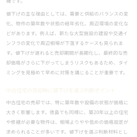
機です。
売却価格に納得できるための比較検討法
値下げの主な理由としては、需要と供給のバランスの変
取引トラブル回避に役立つ交渉術と値下げ法
化、物件の築年数や状態の経年劣化、周辺環境の変化な
徳島不動産売却でトラブルを避ける交渉術
どがあります。例えば、新たな大型施設の建設や交通イ
の基本
ンフラの変化で周辺相場が下落するケースも見られま
値下げをめぐるトラブル事例と予防策を徹
す。値下げが遅れると売却期間が長期化し、最終的な売
底解説
却価格がさらに下がってしまうリスクもあるため、タイ
売買契約時に注意したい不動産三大タブー
ミングを見極めて早めに対策を講じることが重要です。
中古住宅売却で安心できる値下げ交渉の流
れ
中古住宅の売却時に値下げを選ぶ判断ポイント
徳島不動産会社一覧を活用したトラブル対
中古住宅の売却では、特に築年数や設備の状態が価格に
策
大きく影響します。徳島でも同様に、築20年以上の住宅
や修繕が必要な物件は、相場よりやや低めの価格設定が
求められることが多いです。値下げを選ぶ判断材料とし