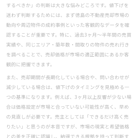
するべきか」の判断は大きな悩みどころです。値下げを
徳島不動産売却で価格交渉を優位に導く交
迷わず判断するためには、まず徳島の不動産売却市場の
渉術
動向や周辺物件の成約事例といった客観的なデータを確
売却時に使える徳島不動産の交渉ポイント
認することが重要です。特に、過去3ヶ月～半年間の売買
集
実績や、同じエリア・築年数・間取りの物件の売れ行き
売り物件の魅力を伝えて値下げ要求を抑え
を調べることで、売却価格が市場の適正範囲にあるか客
る方法
観的に把握できます。
不動産会社一覧を活用し売却条件を比較す
また、売却期間が長期化している場合や、問い合わせが
るコツ
減少している場合は、値下げのタイミングを見極める一
売却時の三大タブーと信頼される交渉姿勢
つの基準になります。例えば、3ヶ月以上反響が少ない場
の違い
合は価格設定が市場と合っていない可能性が高く、早め
売却成功を目指すなら値下げタイミングに注目
の見直しが必要です。売主としては「できるだけ高く売
徳島不動産売却で最適な値下げタイミング
りたい」と思うのが本音ですが、市場の現実と希望価格
の見極め方
との差を正確に認識し、納得できる根拠を持って判断す