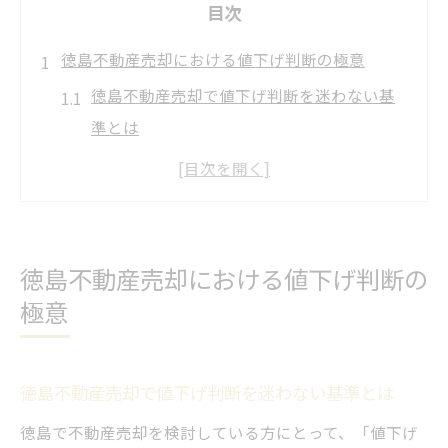
目次
徳島不動産売却における値下げ判断の極意
徳島不動産売却で値下げ判断を迷わない基
準とは
売却相場を知って徳島不動産の適正価格を
見極める方法
徳島不動産売却で値下げが必要なタイミン
グと理由
徳島不動産売却における値下げ判断の
中古住宅の売却時に値下げを選ぶ判断ポイ
極意
ント
売買が活発な徳島市場で値下げ交渉を有利
徳島不動産売却で値下げ判断を迷わない基準とは
に進めるコツ
徳島で不動産売却を検討している方にとって、「値下げ
価格交渉を有利に進めるための徳島流ポイント