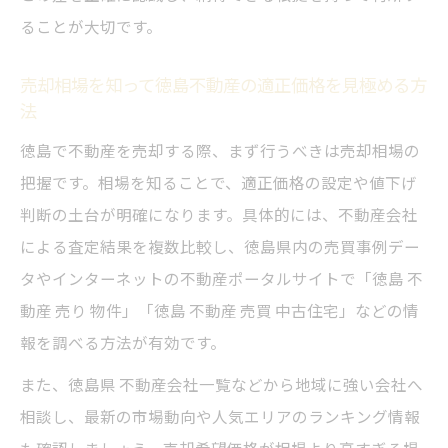
売買の実例から学ぶ値下げを決断する判断
ることが大切です。
基準
売却相場を知って徳島不動産の適正価格を見極める方
中古住宅の売却相場と値下げ交渉の現実
法
徳島不動産売却を成功に導くタイミング戦
徳島で不動産を売却する際、まず行うべきは売却相場の
略
把握です。相場を知ることで、適正価格の設定や値下げ
売り物件が注目される時期と値下げの関係
判断の土台が明確になります。具体的には、不動産会社
性
による査定結果を複数比較し、徳島県内の売買事例デー
市場動向を踏まえた徳島不動産価格の決め方
タやインターネットの不動産ポータルサイトで「徳島 不
徳島不動産売却で市場動向を活かした価格
動産 売り 物件」「徳島 不動産 売買 中古住宅」などの情
設定法
報を調べる方法が有効です。
売買データとランキングで見る価格決定の
また、徳島県 不動産会社一覧などから地域に強い会社へ
コツ
相談し、最新の市場動向や人気エリアのランキング情報
中古住宅の市場分析から適正価格を導く方