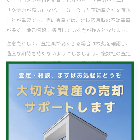
た、口コミや評判も参考にしながら、「説明が丁寧」
「交渉力が高い」など、自分に合った不動産会社を選ぶ
ことが重要です。特に徳島では、地域密着型の不動産屋
が多く、地元情報に精通している点が強みとなります。
注意点として、査定額が高すぎる場合は根拠を確認し、
過度な期待を持たないようにしましょう。複数社の査定
結果を比較検討し、納得できる条件で売却に臨むこと
が、後悔しない取引への近道です。
売却時の三大タブーと信頼される交渉姿勢の違い
不動産売却時には「三大タブー」とされる行動を避ける
ことが信頼構築の第一歩です。具体的には「虚偽の情報
提供」「過度な値下げ要求への即時同意」「買主や仲介
業者への高圧的な態度」の3点が挙げられます。これらは