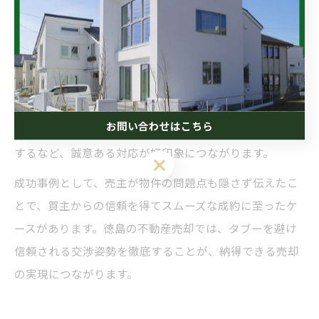
信頼を損ね、結果的に売却条件を悪化させるリスクがあ
ります。
逆に、信頼される交渉姿勢とは「誠実な情報開示」と
「冷静な対応」、そして「相手の立場を理解する姿勢」
を持つことです。例えば、買主からの質問に迅速かつ正
お問い合わせはこちら
確に答える、値下げ交渉時も一度持ち帰って慎重に判断
するなど、誠意ある対応が好印象につながります。
成功事例として、売主が物件の問題点も隠さず伝えたこ
とで、買主からの信頼を得てスムーズな成約に至ったケ
ースがあります。徳島の不動産売却では、タブーを避け
信頼される交渉姿勢を徹底することが、納得できる売却
の実現につながります。