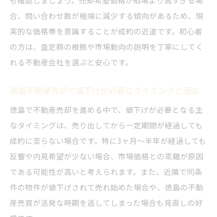
も確認しましょう。売却希望価格が相場より高すぎる場
法
合、問い合わせ数が極端に減少する傾向があるため、現
徳島不動産売却に役立つ最新市場トレンド
実的な価格帯を意識することが成約の近道です。初心者
売り物件の需要を反映した価格戦略の重要
の方は、査定額の根拠や市場動向の説明を丁寧にしてく
性
れる不動産会社を選ぶと安心です。
納得できる不動産売却を叶えるコツを伝授
徳島不動産売却で値下げが必要なタイミングと理由
徳島不動産売却で満足度を高める準備と工
夫
徳島で不動産売却を進める中で、値下げが必要となる主
なタイミングは、売り出してから一定期間が経過しても
中古住宅の売却交渉を成功させるための秘
成約に至らない場合です。特に3ヶ月～半年が経過しても
訣
反響や内見希望が少ない場合、市場価格との乖離が原因
売買の現場で信頼される売主になるための
である可能性が高いと考えられます。また、近隣で同条
ポイント
件の物件が値下げされて売れ始めた場合や、徳島の不動
徳島不動産屋おすすめの売却サポート活用
産売買が活発な時期を逃してしまった場合も見直しの好
術