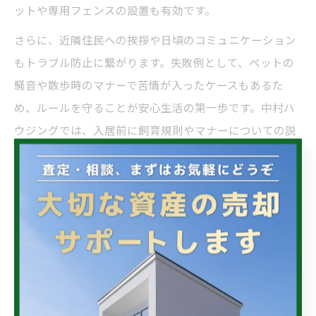
ットや専用フェンスの設置も有効です。
さらに、近隣住民への挨拶や日頃のコミュニケーション
もトラブル防止に繋がります。失敗例として、ペットの
騒音や散歩時のマナーで苦情が入ったケースもあるた
め、ルールを守ることが安心生活の第一歩です。中村ハ
ウジングでは、入居前に飼育規則やマナーについての説
明も行っているので、初めての方でも安心して賃貸戸建
て生活を始められます。
平屋賃貸で叶える安心バリアフリー暮
らし