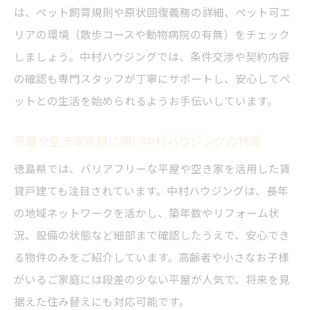
は、ペット飼育規則や原状回復義務の詳細、ペット可エ
介
リアの環境（散歩コースや動物病院の有無）をチェック
庭付き・空き家賃貸を選ぶ際の注意点とは
しましょう。中村ハウジングでは、条件交渉や契約内容
徳島の一軒家賃貸で失敗しない物件選択法
の確認も専門スタッフが丁寧にサポートし、安心してペ
ットとの生活を始められるようお手伝いしています。
平屋や空き家賃貸に強い中村ハウジングの特徴
徳島県では、バリアフリーな平屋や空き家を活用した賃
貸戸建ても注目されています。中村ハウジングは、長年
の地域ネットワークを活かし、築年数やリフォーム状
況、設備の状態など細部まで確認したうえで、安心でき
る物件のみをご紹介しています。高齢者や小さなお子様
がいるご家庭には段差の少ない平屋が人気で、将来を見
据えた住み替えにも対応可能です。