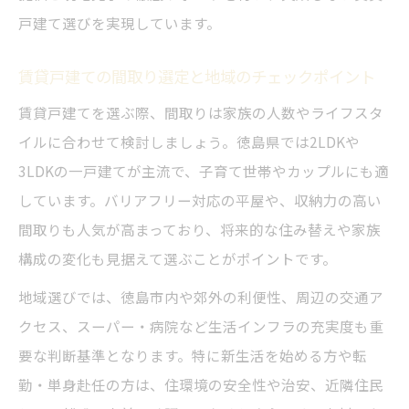
し
戸建て選びを実現しています。
賃貸平屋で家族全員が安心できる理由とは
賃貸戸建ての間取り選定と地域のチェックポイント
平屋賃貸物件を選ぶ際の注意点と比較方法
賃貸戸建てを選ぶ際、間取りは家族の人数やライフスタ
徳島県で平屋賃貸の人気が高い理由を解説
イルに合わせて検討しましょう。徳島県では2LDKや
中村ハウジング厳選の賃貸戸建て特集
3LDKの一戸建てが主流で、子育て世帯やカップルにも適
徳島で選ぶ中村ハウジングの賃貸戸建て特
しています。バリアフリー対応の平屋や、収納力の高い
集
間取りも人気が高まっており、将来的な住み替えや家族
庭付きやペット可物件など多彩な賃貸紹介
構成の変化も見据えて選ぶことがポイントです。
人気の平屋賃貸や空き家の最新情報を解説
地域選びでは、徳島市内や郊外の利便性、周辺の交通ア
家族で安心して住める賃貸戸建ての特徴と
クセス、スーパー・病院など生活インフラの充実度も重
は
要な判断基準となります。特に新生活を始める方や転
中村ハウジング独自の選定基準で物件を厳
勤・単身赴任の方は、住環境の安全性や治安、近隣住民
選