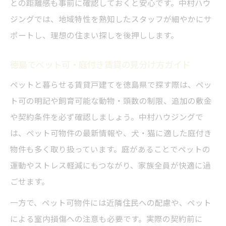
との距離感も事前に確認しておくと安心です。中村ハウ
庭付き一軒家で広々暮らすポイント紹介
ジングでは、地域特性を熟知したスタッフが細やかにサ
中村ハウジングで探す庭付き賃貸一戸建て
ポートし、理想の住まい探しを後押しします。
術
徳島でペット可・庭付き賃貸の見分け方ガイド
徳島で人気の広々ガーデン付き物件の魅力
ペットと暮らせる賃貸戸建てを徳島県で探す際は、ペッ
ペットや家族全員でゆったり過ごす方法
ト可の明記や飼育可能な動物・頭数の制限、追加の敷金
庭付き一軒家の生活メリットを徹底解説
や契約条件を必ず確認しましょう。中村ハウジングで
徳島の賃貸で叶える理想の庭付き生活
は、ペット可物件の最新情報や、犬・猫に適した庭付き
徳島県の賃貸戸建て最新事情と選び方
物件も多く取り扱っています。庭があることでペットの
中村ハウジングが解説する賃貸戸建ての最
運動やストレス軽減にもつながり、家族全員が快適に過
新動向
ごせます。
徳島の賃貸一戸建て市場と選び方のポイン
一方で、ペット可物件には近隣住民への配慮や、ペット
ト
による室内損傷への注意も必要です。実際の契約前に
ペット可賃貸や平屋物件の最新トレンド紹