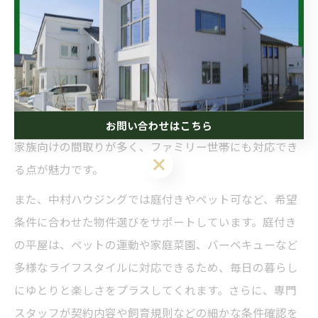
中村ハウジング厳選平屋賃貸のおすすめポイント
中村ハウジングが徳島県で提供する平屋賃貸は、プライ
バシー性と暮らしやすさを両立した物件が豊富です。平
屋は上下階の移動が不要なため、小さなお子様や高齢の
方、ペットを飼育するご家庭にも安心して暮らせる住ま
いとして注目されています。特に2LDKや3LDKといった
お問い合わせはこちら
家族向けの間取りが多く、ファミリー世帯にも対応でき
る点が魅力です。
また、中村ハウジングでは庭付きやペット可など、希望
条件に合わせた物件選びをサポートしています。庭付き
の平屋は、ペットの運動や家庭菜園、バーベキューなど
多様なライフスタイルに対応できるため、毎日の暮らし
にゆとりと楽しさをプラスしてくれます。さらに、専門
スタッフが契約内容や飼育規則などの細かな条件確認を