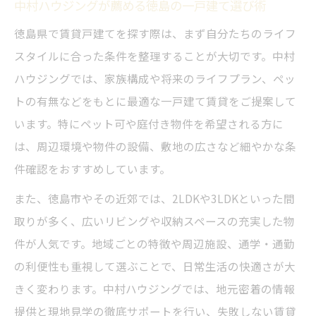
中村ハウジングが薦める徳島の一戸建て選び術
徳島市内一戸建て賃貸の最新動向と探し方
徳島県で賃貸戸建てを探す際は、まず自分たちのライフ
ペット可物件が豊富な生活の魅力とは
スタイルに合った条件を整理することが大切です。中村
中村ハウジングで叶うペット可賃貸戸建て
ハウジングでは、家族構成や将来のライフプラン、ペッ
の魅力
トの有無などをもとに最適な一戸建て賃貸をご提案して
徳島でペットと暮らす賃貸一軒家の選び方
います。特にペット可や庭付き物件を希望される方に
ペット可物件で満たす家族の理想的生活と
は、周辺環境や物件の設備、敷地の広さなど細やかな条
は
件確認をおすすめしています。
庭付き賃貸で広々と遊べる魅力を徹底解説
また、徳島市やその近郊では、2LDKや3LDKといった間
徳島のペット可一戸建てで安心生活のコツ
取りが多く、広いリビングや収納スペースの充実した物
平屋賃貸で叶える安心バリアフリー暮らし
件が人気です。地域ごとの特徴や周辺施設、通学・通勤
中村ハウジング厳選平屋賃貸のおすすめポ
の利便性も重視して選ぶことで、日常生活の快適さが大
イント
きく変わります。中村ハウジングでは、地元密着の情報
徳島の平屋一戸建てでバリアフリーな暮ら
提供と現地見学の徹底サポートを行い、失敗しない賃貸