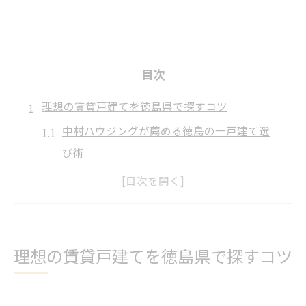
目次
理想の賃貸戸建てを徳島県で探すコツ
中村ハウジングが薦める徳島の一戸建て選
び術
賃貸戸建ての間取り選定と地域のチェック
ポイント
徳島でペット可・庭付き賃貸の見分け方ガ
イド
理想の賃貸戸建てを徳島県で探すコツ
平屋や空き家賃貸に強い中村ハウジングの
特徴