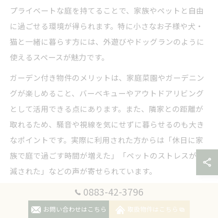
プライベートな庭を持てることで、家族やペットと自由
に過ごせる環境が得られます。特に小さなお子様や犬・
猫と一緒に暮らす方には、外遊びやドッグランのように
使えるスペースが魅力です。
ガーデン付き物件のメリットは、家庭菜園やガーデニン
グが楽しめること、バーベキューやアウトドアリビング
として活用できる点にあります。また、隣家との距離が
取れるため、騒音や視線を気にせずに暮らせるのも大き
なポイントです。実際に利用された方からは「休日に家
族で庭で過ごす時間が増えた」「ペットのストレスが軽
減された」などの声が寄せられています。
0883-42-3796
一方で、庭の手入れや害虫対策、外部からの目隠しとい
った注意点もあります。徳島の気候や地域性を踏まえ
お問い合わせはこちら
取扱物件はこちら